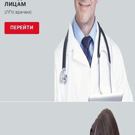
ЛИЦАМ
(ЛПУ, врачам)
ПЕРЕЙТИ
Маммографические
Маммографические
системы
системы
Маммограф
Маммограф
МР-«Диамант» (Г)
МР-«Диамант» (В)
(Севкаврентген-​Д)
(Севкаврентген-​Д)
ЗАПРОСИТЬ КП
ЗАПРОСИТЬ КП