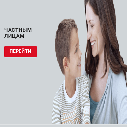
Маммографические
Маммографические
системы
системы
Маммограф
Маммограф
ЧАСТНЫМ
МР-«Диамант» (Б)
МР-«Диамант» (А)
ЛИЦАМ
(Севкаврентген-​Д)
(Севкаврентген-​Д)
ПЕРЕЙТИ
ЗАПРОСИТЬ КП
ЗАПРОСИТЬ КП
Каталог
О компании
Контакты
+7 (863) 242-48-09