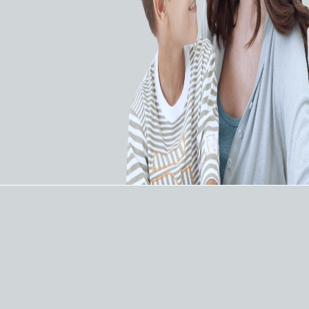
Микропроводники
Плотно плетеный
HYBRID (BALT)
полупроницаемый
стент SILK для
лечения
интракраниальных
аневризм (BALT)
ЗАПРОСИТЬ КП
ЗАПРОСИТЬ КП
Интервенционная
Интервенционная
нейрорадиология
нейрорадиология
Спирали для
Спирали для
эмболизации Terumo
эмболизации