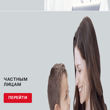
Интервенционная
Интервенционная
нейрорадиология
нейрорадиология
Система
Направляющие
тромбэкстракции
катетеры Fargo и
(Penumbra)
Fargomax (BALT)
ЗАПРОСИТЬ КП
ЗАПРОСИТЬ КП
ЧАСТНЫМ
ЛИЦАМ
ПЕРЕЙТИ
Интервенционная
Интервенционная
нейрорадиология
нейрорадиология