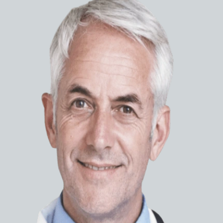
Медицинское
оборудование
Расходные материалы
Аутотра
коагуло
Систе
аутот