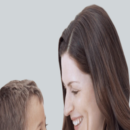
Аутотрансфузия крови и
коагулометрия
ления
Аппарат для контроля
емени
гемостаза Medtronic Hepcon
HMS Plus