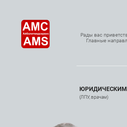
О нас
Рады вас приветст
Главные направл
Аутотрансфузия к
—
—
—
Главная
Каталог
Расходные материалы
Карди
ЮРИДИЧЕСКИМ
(ЛПУ, врачам)
КАТАЛОГ
Прои