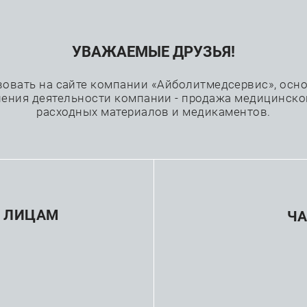
УВАЖАЕМЫЕ ДРУЗЬЯ!
Проекты
Каталог
Производители
вовать на сайте компании «Айболитмедсервис», основ
ения деятельности компании - продажа медицинско
расходных материалов и медикаментов.
рови и коагулометр
—
охирургия
Аутотрансфузия крови и коагулометрия
 ЛИЦАМ
Ч
зводитель