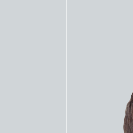
нсфузия крови и
Аутотрансфузия крови и
метрия
коагулометрия
ма
Аппарат для опреде
рансфузионная
активированного вр
Medtronic AutoLog IQ
свертывания крови
Medtronic ACT Plus