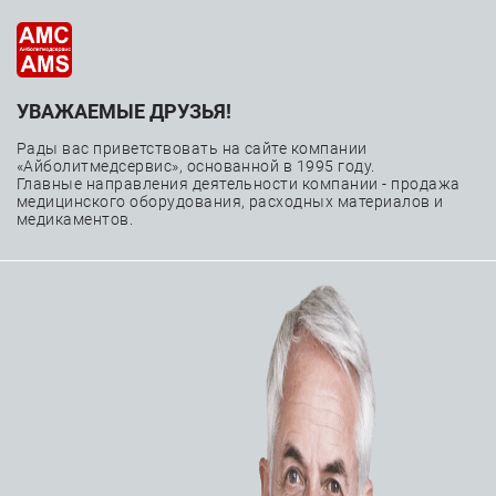
УВАЖАЕМЫЕ ДРУЗЬЯ!
Чрескожные
Рады вас приветствовать на сайте компании
коронарные
«Айболитмедсервис», основанной в 1995 году.
Главные направления деятельности компании - продажа
медицинского оборудования, расходных материалов и
вмешательства
медикаментов.
—
—
—
Главная
Каталог
Расходные материалы
Чрескожные коронарные вмешательства