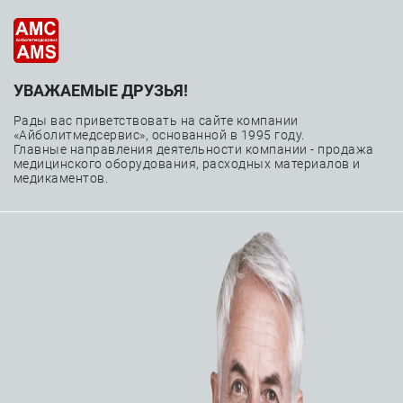
УВАЖАЕМЫЕ ДРУЗЬЯ!
Компьютерная
Рады вас приветствовать на сайте компании
томография
«Айболитмедсервис», основанной в 1995 году.
Главные направления деятельности компании - продажа
медицинского оборудования, расходных материалов и
медикаментов.
—
—
Главная
Каталог
Медицинское оборудование
—
—
Лучевая диагностика
Компьютерная томография