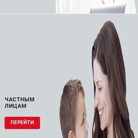
Компьютерная
Компьютерная
томография
томография
Компьютерный
Компьютерный
томограф Siemens
томограф Siemens
Somatom Go.Top
SOMATOM go.Now
ЗАПРОСИТЬ КП
ЗАПРОСИТЬ КП
ЧАСТНЫМ
ЛИЦАМ
ПЕРЕЙТИ
Компьютерная
Компьютерная
томография
томография