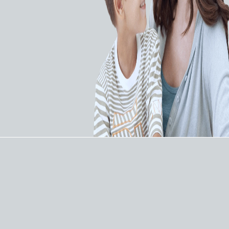
Компьютерный
Компьютерный
томограф Siemens
томограф Siemens
SOMATOM go.All
SOMATOM Force
ЗАПРОСИТЬ КП
ЗАПРОСИТЬ КП
Компьютерная
Компьютерная
томография
томография
Компьютерный
Компьютерный
томограф Siemens
томограф Siemens
SOMATOM Drive
SOMATOM Confidence