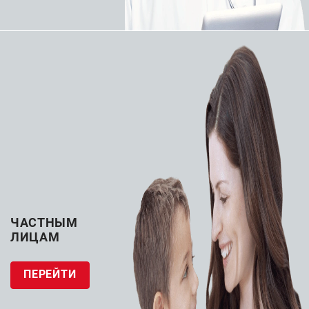
Эмболизация
Эмболизация
периферических сосудов
периферических сосудов
Управляемый
Управляемый
микропроводник для
микрокатетер
эмболизации Boston
высокопоточный
Scientific Fathom
Boston Scientific
Direxion
ЗАПРОСИТЬ КП
ЗАПРОСИТЬ КП
ЧАСТНЫМ
ЛИЦАМ
ПЕРЕЙТИ