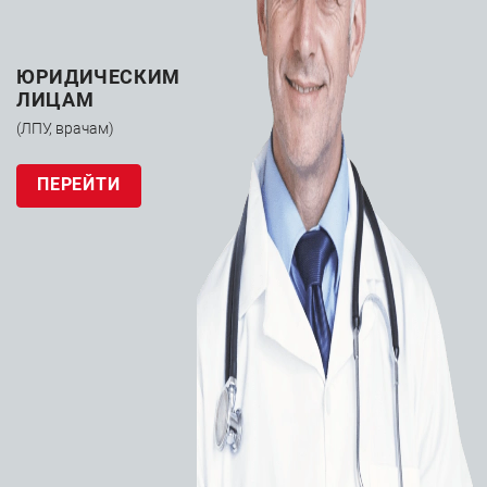
ЮРИДИЧЕСКИМ
ЛИЦАМ
(ЛПУ, врачам)
Эмболизация
Эмболизация
периферических сосудов
периферических сосудов
ПЕРЕЙТИ
Частицы для
Управляемый
эмболизации Boston
микропроводник
Scientific Contour
Boston Scientific
Тransend
ЗАПРОСИТЬ КП
ЗАПРОСИТЬ КП