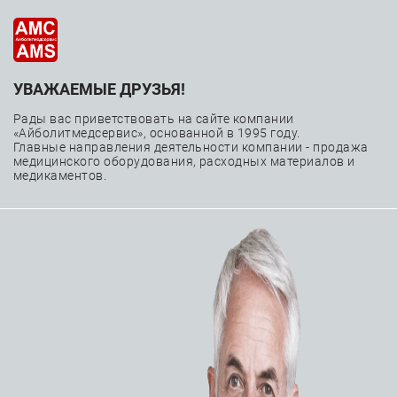
УВАЖАЕМЫЕ ДРУЗЬЯ!
Эмболизация
Рады вас приветствовать на сайте компании
периферических
«Айболитмедсервис», основанной в 1995 году.
Главные направления деятельности компании - продажа
медицинского оборудования, расходных материалов и
сосудов
медикаментов.
—
—
—
Главная
Каталог
Расходные материалы
Эмболизация периферических сосудов