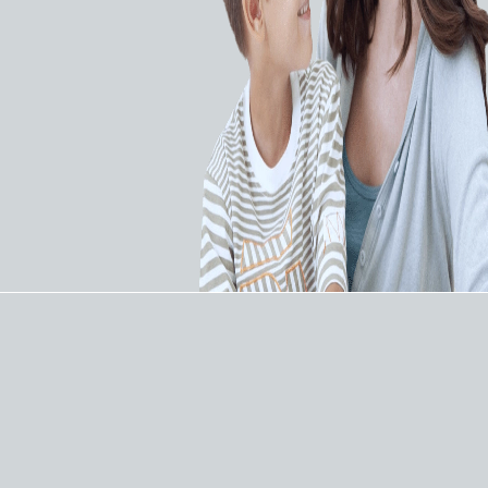
Эмболизация
Эмболизация
периферических сосудов
периферических сосудов
Управляемый
Микрокатетер
микрокатетер в
управляемый для
комплекте с
эмболизации Boston
проводниками Boston
Scientific Direxion
Scientific Direxion
ЗАПРОСИТЬ КП
ЗАПРОСИТЬ КП
Эмболизация
Эмболизация