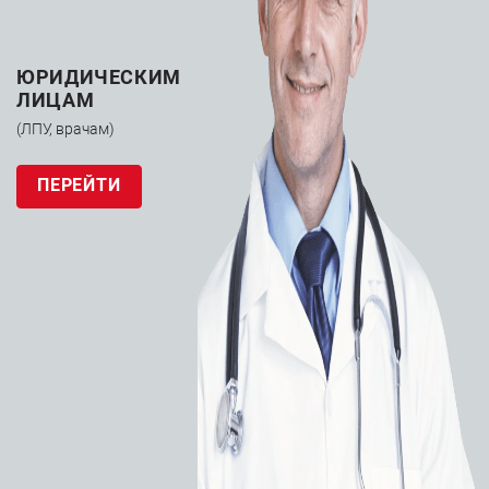
ЮРИДИЧЕСКИМ
ЛИЦАМ
(ЛПУ, врачам)
ПЕРЕЙТИ
Маммограф
МР-«Диамант» (В)
(Севкаврентген-​
Д)