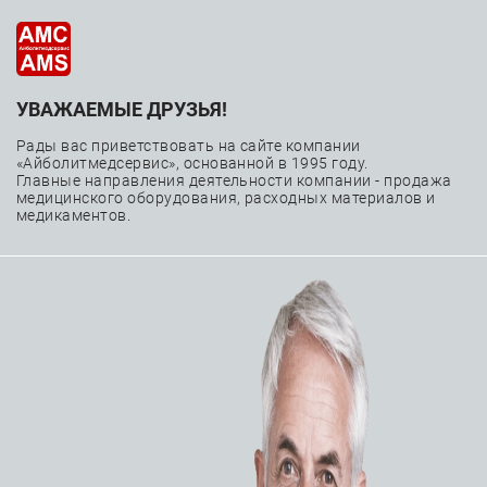
УВАЖАЕМЫЕ ДРУЗЬЯ!
—
—
Главная
Каталог
Медицинское оборудование
—
—
Лучевая диагностика
Рады вас приветствовать на сайте компании
«Айболитмедсервис», основанной в 1995 году.
—
Маммографические системы
Главные направления деятельности компании - продажа
медицинского оборудования, расходных материалов и
Маммограф МР-«Диамант» (В) (Севкаврентген-​Д)
медикаментов.