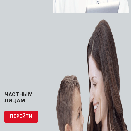
Циф­ро­вой, на базе пло­ско­па­нель­но­го де­тек­
то­ра, в ком­плек­те с при­став­кой для сте­рео­
так­си­че­ской биоп­сии, с функ­ци­ей ТО­МО­СИН­
ТЕ­ЗА
Подробности
ЗАПРОСИТЬ КП
ЧАСТНЫМ
ЛИЦАМ
Гарантия на оборудование 10 лет
ПЕРЕЙТИ