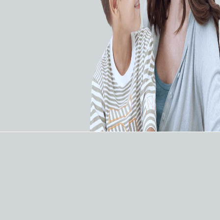
Циф­ро­вой, на базе пло­ско­
па­нель­но­го де­тек­то­ра,
в ком­плек­те с при­став­кой
для сте­рео­так­си­че­ской
биоп­сии, с функ­ци­ей ТО­МО­
СИН­ТЕ­ЗА
Особенности:
Цифровой рентгеновский маммографический
аппарат МР-«Диамант» может использоваться
для проведения скрининговых исследований