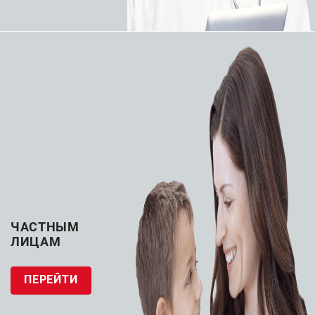
Интервенционная
Интервенционная
нейрорадиология
нейрорадиология
Спирали для
Спираль для
эмболизации Terumo
эмболизации
HyperSoft
платиновая Terumo
Micro Plex Helical
ЗАПРОСИТЬ КП
ЗАПРОСИТЬ КП
ЧАСТНЫМ
ЛИЦАМ
ПЕРЕЙТИ
Интервенционная
Интервенционная