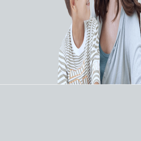
нейрорадиология
нейрорадиология
Спираль для
Спираль для
эмболизации
эмболизации
платиновая Terumo
платиновая Terumo
Micro Plex Complex
Compass
ЗАПРОСИТЬ КП
ЗАПРОСИТЬ КП
Интервенционная
Интервенционная
нейрорадиология
нейрорадиология
Спирали для
Отделяемая спираль