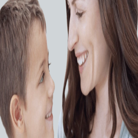
параты
Наркозно-дыхательные аппараты
ный
Наркозно-дыхательный
 Ex-35
аппарат Mindray Wato Ex-20