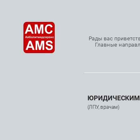
О нас
Рады вас приветст
Главные направл
Наркозно-дыхате
—
—
—
Главная
Каталог
Медицинское оборудование
ЮРИДИЧЕСКИМ
(ЛПУ, врачам)
КАТАЛОГ
Прои