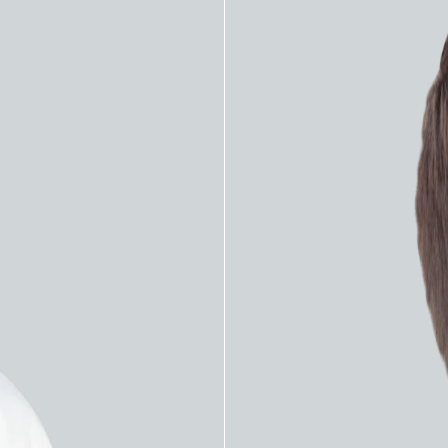
о-дыхательные аппараты
Наркозно-дыхательные ап
зный аппарат Mindray
Наркозно-дыхатель
x-65
аппарат Mindray Wato