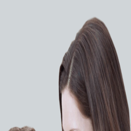
параты
Наркозно-дыхательные аппараты
Mindray
Наркозно-дыхательный
аппарат Mindray Wato A5
ЗАПРОСИТЬ КП