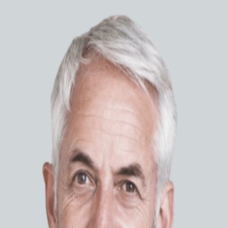
Медицинское
оборудование
Лучевая диагностика
Эндоскопия
Ультразвуковая диагностика
Функциональная диагностика
Реаниматология и
анестезиология
Аппараты ИВЛ
Дефибрилляторы
Мониторинговые системы
Наркозн
Наркозно-дыхательные
Нарко
аппараты
аппара
Реанимационные система для
series
новорожденных
Оснащение операционных
ЗАПР