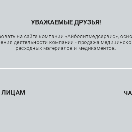
УВАЖАЕМЫЕ ДРУЗЬЯ!
Проекты
Каталог
Производители
вовать на сайте компании «Айболитмедсервис», основ
ения деятельности компании - продажа медицинско
расходных материалов и медикаментов.
льные аппараты
—
Реаниматология и анестезиология
Наркозно-дыхательны
 ЛИЦАМ
Ч
зводитель