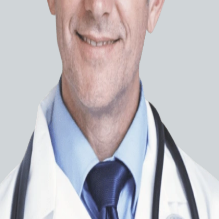
Системы планирования
лучевой терапии
Физиотерапевтическое
оборудование
Расходные материалы
Наркозн
Нарко
Wato E