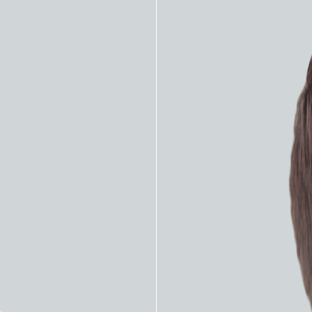
нционная нейрорадиология
Проводники
проводники HYBRID
Проводник Abbot HT S