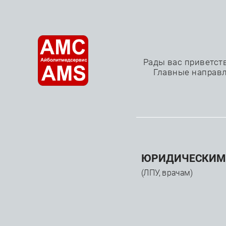
О нас
Рады вас приветст
Главные направл
—
—
—
Главная
Каталог
Расходные материалы
Чреск
КАТАЛОГ
ЮРИДИЧЕСКИМ
(ЛПУ, врачам)
Медицинское
оборудование
Расходные материалы