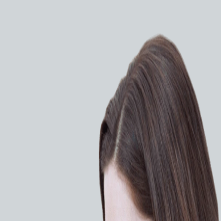
к с погрессивно увеличивающейся жесткостью – для
й морфологии поражений
Уникальный конусообразный
к 0.010” (0.25 мм) обеспечивает доступ к хроническим
м
сти
ПРОСИТЬ КП
 различной морфологии поражений
ечивает доступ к хроническим окклюзиям