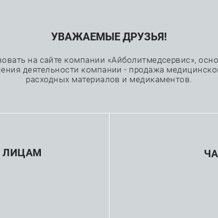
УВАЖАЕМЫЕ ДРУЗЬЯ!
Проекты
Каталог
Производители
вовать на сайте компании «Айболитмедсервис», основ
ения деятельности компании - продажа медицинско
расходных материалов и медикаментов.
—
—
ожные коронарные вмешательства
Проводники
Прово
Про
 ЛИЦАМ
Ч
Cros