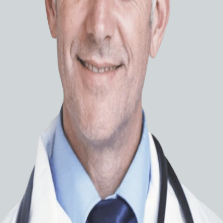
Интерве
Микро
(BALT)