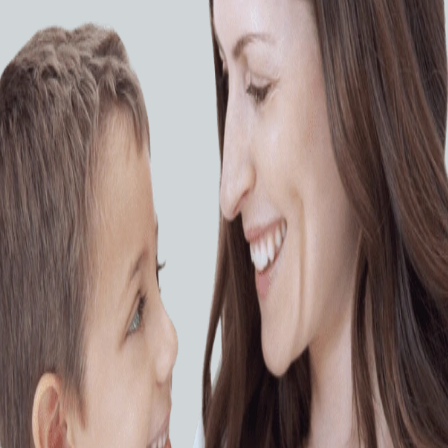
Проводники
teelcore
Проводник Abbot HT
Spartacore