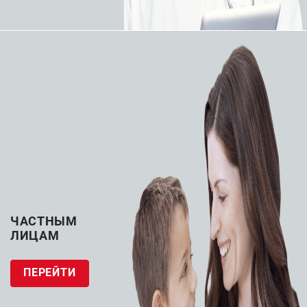
Конусообразный усиленный шафт.
Внутренний шафт SHINKA™. Гидрофильное
полимерное покрытие дистальной части
микрокатетера. Микрокатетер позволяет:
проходить извитые микроканалы
использовать минимальное количество
контраста за счет сверхселективного введения
обеспечивать поддержку для проводников
поддерживать просвет микроканала во
Подробности
время смены проводника
ЧАСТНЫМ
ЛИЦАМ
ЗАПРОСИТЬ КП
ПЕРЕЙТИ