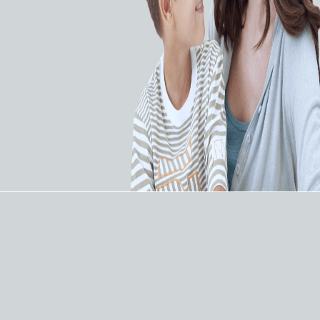
Конусообразный усиленный шафт. Внутренний
шафт SHINKA™. Гидрофильное полимерное
покрытие дистальной части микрокатетера.
Микрокатетер позволяет:
проходить извитые микроканалы
использовать минимальное количество
контраста за счет сверхселективного введения
обеспечивать поддержку для проводников
поддерживать просвет микроканала во время
смены проводника