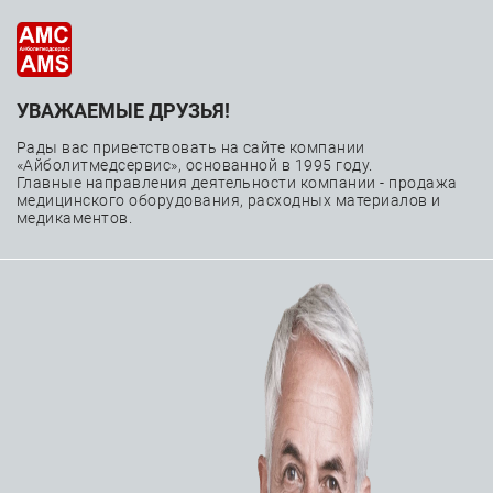
УВАЖАЕМЫЕ ДРУЗЬЯ!
—
—
—
Главная
Каталог
Расходные материалы
—
Чрескожные коронарные вмешательства
Рады вас приветствовать на сайте компании
«Айболитмедсервис», основанной в 1995 году.
—
Микрокатетеры
Микрокатетер Asahi Intecc Corsair
Главные направления деятельности компании - продажа
медицинского оборудования, расходных материалов и
медикаментов.