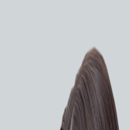
-3890FZi - видеоколоноскоп стандарта высокой
HD+ с функцией оптического увеличения MagniView и
ой длиной вводимой трубки.
сти
ПРОСИТЬ КП
ия на оборудование
окой четкости HD+ с функцией оптического