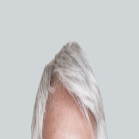
Эндоскопия
Бронхофиброскопы
Видеобронхоскопы
Видеогастроскопы
Видеодуоденоскопы
Видеоколоноскопы
Видеоназофаринголарингоскопы
Видеопроцессоры
Видеориноларингоскопы
Видеоцистоскопы
Видеоэндоскопические системы
Гастрофиброскопы
Источники света
Pentax 
Колонофиброскопы
увеличени
Ларингофиброскопы
Системы навигации
Ультразвуковые гастроскопы