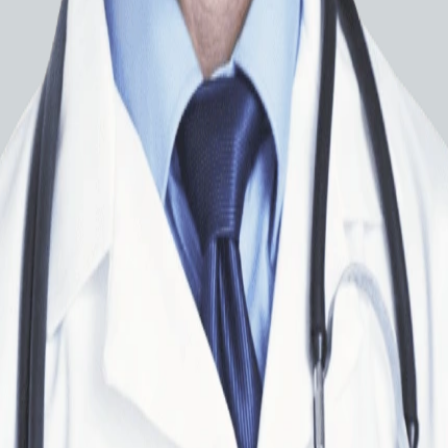
Вас мо
Видеок
Видео
3890Li 