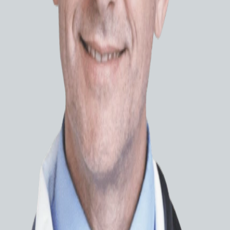
Осн
Диамет
Диаметр
Рабоча
Изгиб д
Изгиб д