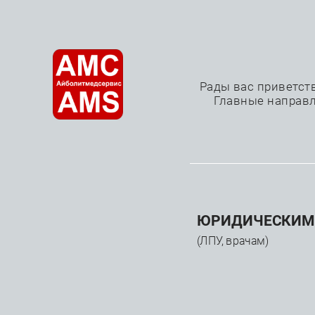
О нас
Рады вас приветст
Главные направл
—
—
—
Главная
Каталог
Медицинское оборудование
КАТАЛОГ
ЮРИДИЧЕСКИМ
(ЛПУ, врачам)
Медицинское
оборудование
Лучевая диагностика