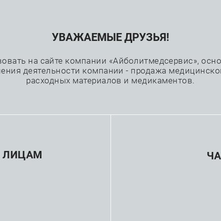
УВАЖАЕМЫЕ ДРУЗЬЯ!
Проекты
Каталог
Производители
вовать на сайте компании «Айболитмедсервис», основ
ения деятельности компании - продажа медицинско
расходных материалов и медикаментов.
—
—
Эндоскопия
Видеоколоноскопы
Видеоколоноскоп Pent
Вид
 ЛИЦАМ
Ч
EC-3