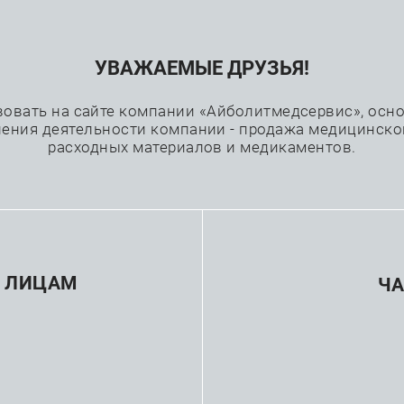
УВАЖАЕМЫЕ ДРУЗЬЯ!
Проекты
Каталог
Производители
вовать на сайте компании «Айболитмедсервис», основ
ения деятельности компании - продажа медицинско
расходных материалов и медикаментов.
—
—
Эндоскопия
Видеогастроскопы
Видеогастроскоп Penta
Вид
 ЛИЦАМ
Ч
EG-