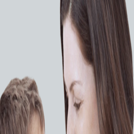
авлением будет полезен для быстрой очистки
вительно широким углом обзора обеспечивает
.
 видеогастроскопом.
истики