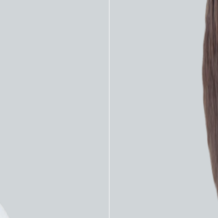
 рабочего канала 2,4 мм
я длина вводимой трубки 1050 мм
истального конца вверх/вниз 210º / 120º
истального конца влево/вправо 120º / 120º
жет заинтересовать: