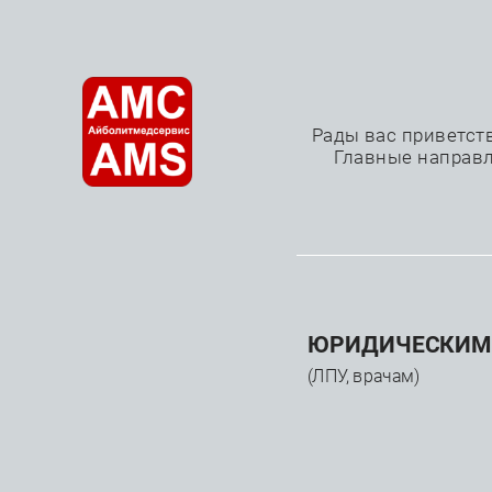
О нас
Рады вас приветст
Главные направл
—
—
—
Главная
Каталог
Медицинское оборудование
КАТАЛОГ
ЮРИДИЧЕСКИМ
(ЛПУ, врачам)
Медицинское
оборудование
Лучевая диагностика