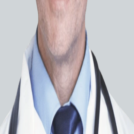
Диаметр
Рабоча
Изгиб д
Изгиб д
Вас мо