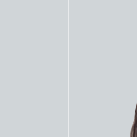
енности:
лепное качество видеоэндоскопической картинки.
нный канал в эндоскопе для подачи воды под д
ного поля.
й диапазон глубины резкости в сочетании с уди
денное качество изображения.
 угол наклона дистальной части в разных плоскостях
мичная рукоятка облегчает захват и манипулирование
вные технические характер
р вводимой трубки 8,0 мм