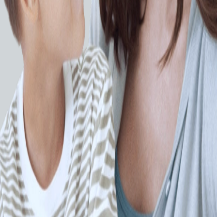
Видеогастроскопы
ax EG-
Видеогастроскоп Pentax EG-
3490K (90K Series)
ЗАПРОСИТЬ КП