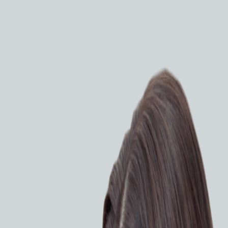
-2490K - тонкий видеогастроскоп с матрицей высокой
 удобный как для повседневного использования, так и
ых эндоскопических операций.
сти
ПРОСИТЬ КП
ия на оборудование
им разрешением, а также оснащены широким
чей части. Большой выбор видеогастроскопов
для рутинных исследований, так и для сложных