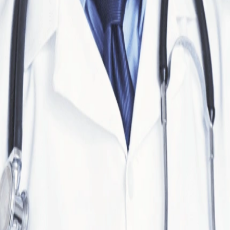
Видеод
Видео
ED34-i
Назад