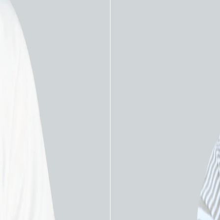
уоденоскопы
Видеогастроскопы
дуоденоскоп Pentax
Видеогастроскоп Pent
10T (i10 Series)
3890TK (90K Series)
ЗАПРОСИТЬ КП
ЗАПРОСИТЬ КП
 к списку