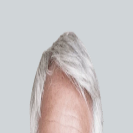
Эндоскопия
Бронхофиброскопы
Видеобронхоскопы
Видеогастроскопы
Видеодуоденоскопы
Видеоколоноскопы
Видеоназофаринголарингоскопы
Видеопроцессоры
Видеориноларингоскопы
Видеоцистоскопы
Видеоэндоскопические системы
Гастрофиброскопы
Источники света
Видеога
Колонофиброскопы
инструме
Ларингофиброскопы
позволяе
Системы навигации
Ультразвуковые гастроскопы
терапевти