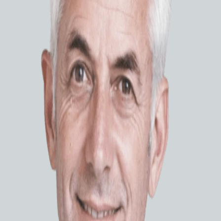
Фиброларингоскопы
Цистофиброскопы
Особ
Ультразвуковая диагностика
Функциональная диагностика
Велико
Реаниматология и
Выделе
анестезиология
операцион
Оснащение операционных
Широки
Системы планирования
непревзой
лучевой терапии
Большой
Физиотерапевтическое
оборудование
Эргоно
Расходные материалы
Осно
Диамет